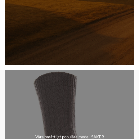
Våra omåttligt populära modell SÄKER