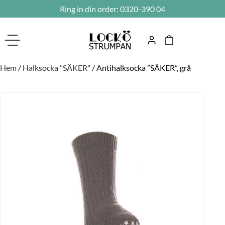
Ring in din order:
0320-390 04
Hem
/
Halksocka "SÄKER"
/ Antihalksocka ”SÄKER”, grå