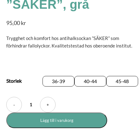
”SÄKER”, grå
95,00
kr
Trygghet och komfort hos antihalksockan ”SÄKER” som
förhindrar fallolyckor. Kvalitetstestad hos oberoende institut.
Storlek
36-39
40-44
45-48
-
+
Lägg till i varukorg