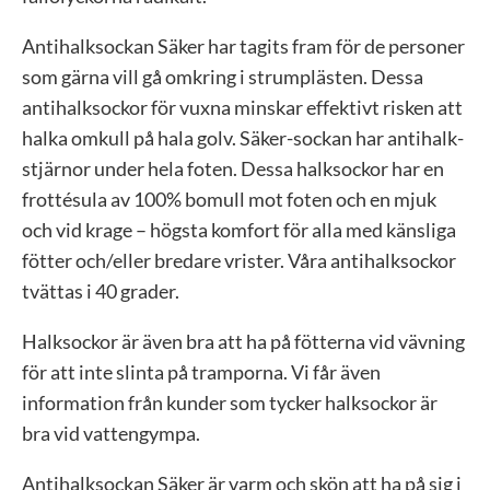
Antihalksockan Säker har tagits fram för de personer
som gärna vill gå omkring i strumplästen. Dessa
antihalksockor för vuxna minskar effektivt risken att
halka omkull på hala golv. Säker-sockan har antihalk-
stjärnor under hela foten. Dessa halksockor har en
frottésula av 100% bomull mot foten och en mjuk
och vid krage – högsta komfort för alla med känsliga
fötter och/eller bredare vrister. Våra antihalksockor
tvättas i 40 grader.
Halksockor är även bra att ha på fötterna vid vävning
för att inte slinta på tramporna. Vi får även
information från kunder som tycker halksockor är
bra vid vattengympa.
Antihalksockan Säker är varm och skön att ha på sig i