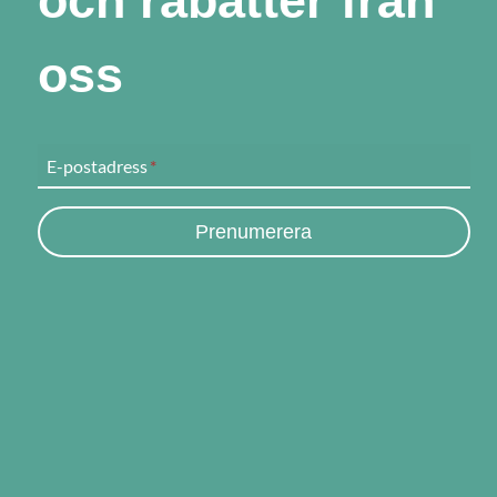
och rabatter från
oss
E-postadress
*
Prenumerera