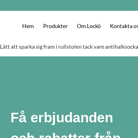
Hem
Produkter
Om Lockö
Kontakta o
Lätt att sparka sig fram i rullstolen tack vare antihalksoc
Få erbjudanden